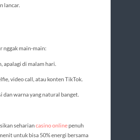
 lancar.
ir nggak main-main:
 apalagi di malam hari.
e, video call, atau konten TikTok.
si dan warna yang natural banget.
sikan seharian
casino online
penuh
 menit untuk bisa 50% energi bersama