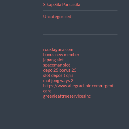
Sikap Sila Pancasila
Uncategorized
rouxlaguna.com
bonus new member
jepang slot
spaceman slot
depo 25 bonus 25
slot deposit qris
mahjong ways 2
https://www.allegraclinic.com/urgent-
care
greenleaftreeservicesinc