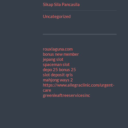
Sikap Sila Pancasila
Uncategorized
rouxlaguna.com
bonus new member
jepang slot
spaceman slot
depo 25 bonus 25
slot deposit qris
mahjong ways 2
https://www.allegraclinic.com/urgent-
care
greenleaftreeservicesinc