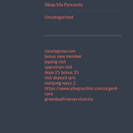
Sikap Sila Pancasila
Uncategorized
rouxlaguna.com
bonus new member
jepang slot
spaceman slot
depo 25 bonus 25
slot deposit qris
mahjong ways 2
https://www.allegraclinic.com/urgent-
care
greenleaftreeservicesinc