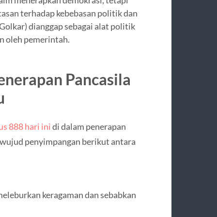
im menerapkan demokrasi, tetapi
san terhadap kebebasan politik dan
olkar) dianggap sebagai alat politik
an oleh pemerintah.
enerapan Pancasila
u
us 888 hari ini
di dalam penerapan
 wujud penyimpangan berikut antara
 meleburkan keragaman dan sebabkan