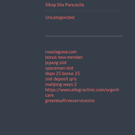
Sikap Sila Pancasila
Uncategorized
rouxlaguna.com
bonus new member
jepang slot
spaceman slot
depo 25 bonus 25
slot deposit qris
mahjong ways 2
https://www.allegraclinic.com/urgent-
care
greenleaftreeservicesinc