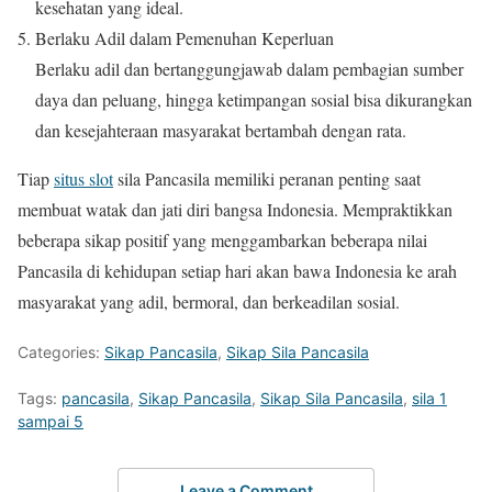
kesehatan yang ideal.
Berlaku Adil dalam Pemenuhan Keperluan
Berlaku adil dan bertanggungjawab dalam pembagian sumber
daya dan peluang, hingga ketimpangan sosial bisa dikurangkan
dan kesejahteraan masyarakat bertambah dengan rata.
Tiap
situs slot
sila Pancasila memiliki peranan penting saat
membuat watak dan jati diri bangsa Indonesia. Mempraktikkan
beberapa sikap positif yang menggambarkan beberapa nilai
Pancasila di kehidupan setiap hari akan bawa Indonesia ke arah
masyarakat yang adil, bermoral, dan berkeadilan sosial.
Categories:
Sikap Pancasila
,
Sikap Sila Pancasila
Tags:
pancasila
,
Sikap Pancasila
,
Sikap Sila Pancasila
,
sila 1
sampai 5
Leave a Comment